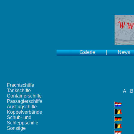
Galerie
|
News
Frachtschiffe
Tankschiffe
A
B
Containerschiffe
Passagierschiffe
Ausflugschiffe
Koppelverbände
Schub- und
Schleppschiffe
Sonstige