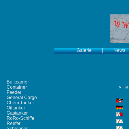
Galerie
|
News
Bulkcarrier
Container
A
B
Feeder
General Cargo
Chem.Tanker
Oiltanker
Gastanker
RoRo-Schiffe
Reefer
Schlepper