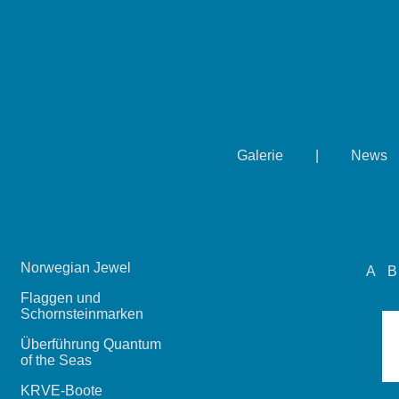
Galerie
|
News
Norwegian Jewel
A
B
Flaggen und
Schornsteinmarken
Überführung Quantum
of the Seas
KRVE-Boote